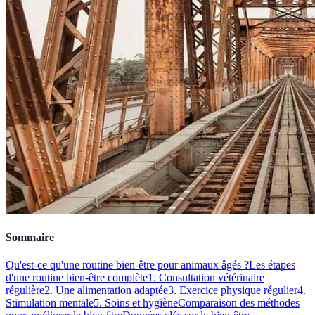
Sommaire
Qu'est-ce qu'une routine bien-être pour animaux âgés ?
Les étapes
d'une routine bien-être complète
1. Consultation vétérinaire
régulière
2. Une alimentation adaptée
3. Exercice physique régulier
4.
Stimulation mentale
5. Soins et hygiène
Comparaison des méthodes