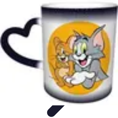
Bien-Être Animaux Vieux
Santé et soins
Conseils pratiques
Comprendre le
vieillissement
Confort et Environnement
Santé
Bien-Être Animaux Vieux