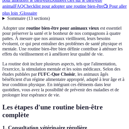
pour améliorer le bien-être
Données clés sur le bien-être
animal
FAQ
Checklist pour adopter une routine bien-être
📺 Pour aller
plus loin :
Glossaire
Sommaire
(
13
sections
)
Adopter une
routine bien-être pour animaux vieux
est essentiel
pour préserver la santé et le bonheur de nos compagnons à quatre
pattes. À mesure que nos animaux vieillissent, leurs besoins
évoluent, ce qui peut entraîner des problèmes de santé physique et
mentale. Une routine bien-être bien définie contribue à atténuer les
effets du vieillissement et à améliorer leur qualité de vie.
La routine doit inclure plusieurs aspects, tels que l'alimentation,
l'exercice, la stimulation mentale et les soins médicaux. Selon des
études publiées par
l'UFC-Que Choisir
, les animaux âgés
bénéficient d'un régime alimentaire approprié, adapté à leur âge et à
leur condition physique. En intégrant ces éléments dans leur
quotidien, vous avez la possibilité de prévenir des maladies et de
prolonger leur espérance de vie.
Les étapes d'une routine bien-être
complète
1. Consultation vétérinaire régulière