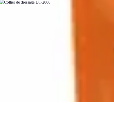
Bien-Être Animaux Vieux
Santé et soins
Conseils pratiques
Comprendre le vieillissement
Confort 
Bien-Être Animaux Vieux