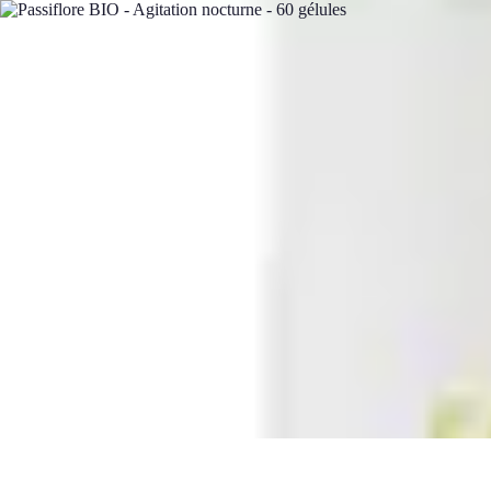
Bien-Être Animaux Vieux
Santé et soins
Conseils pratiques
Comprendre le vieillissement
Confort 
Bien-Être Animaux Vieux