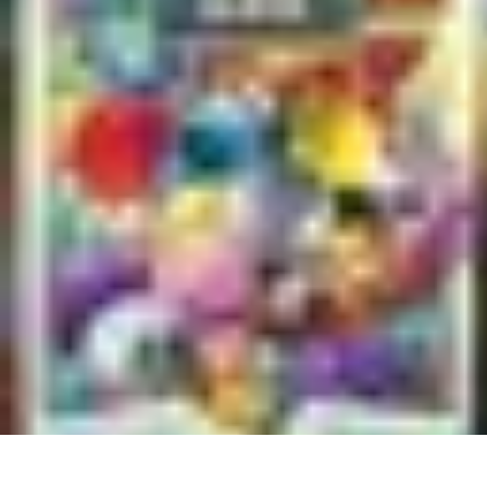
Bien-Être Animaux Vieux
Santé et soins
Conseils pratiques
Comprendre le vieillissement
Confort 
Bien-Être Animaux Vieux