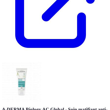
A-DERMA Biology AC Global - Soin matifiant anti-