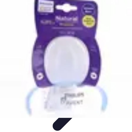
Bien-Être Animaux Vieux
Santé et soins
Conseils pratiques
Comprendre le
vieillissement
Confort et Environnement
Santé
Bien-Être Animaux Vieux