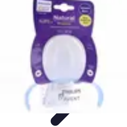
Bien-Être Animaux Vieux
Santé et soins
Conseils pratiques
Comprendre le
vieillissement
Confort et Environnement
Santé
Bien-Être Animaux Vieux