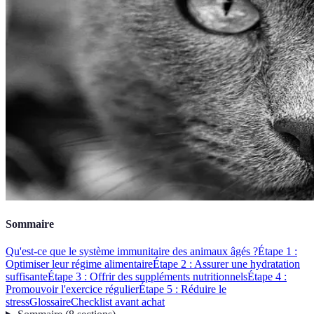
Sommaire
Qu'est-ce que le système immunitaire des animaux âgés ?
Étape 1 :
Optimiser leur régime alimentaire
Étape 2 : Assurer une hydratation
suffisante
Étape 3 : Offrir des suppléments nutritionnels
Étape 4 :
Promouvoir l'exercice régulier
Étape 5 : Réduire le
stress
Glossaire
Checklist avant achat