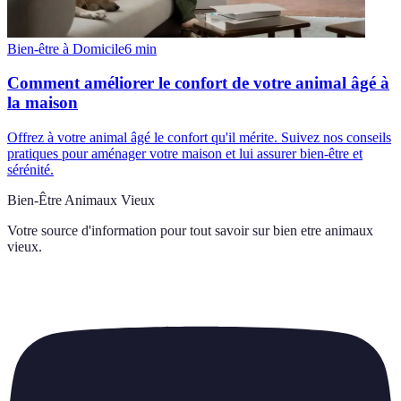
Bien-être à Domicile
6
min
Comment améliorer le confort de votre animal âgé à
la maison
Offrez à votre animal âgé le confort qu'il mérite. Suivez nos conseils
pratiques pour aménager votre maison et lui assurer bien-être et
sérénité.
Bien-Être Animaux Vieux
Votre source d'information pour tout savoir sur
bien etre animaux
vieux
.