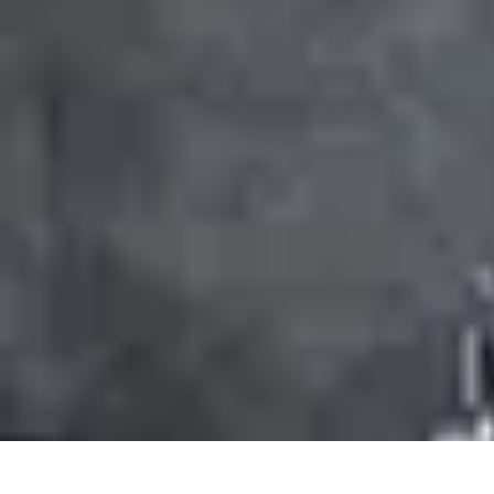
Bien-Être Animaux Vieux
Santé et soins
Conseils pratiques
Comprendre le vieillissement
Confort 
Bien-Être Animaux Vieux