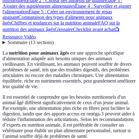
nutritionnels
Étape 2 : Choisir des aliments de qualité
Étape 3 :
Ajouter des suppléments alimentaires
Étape 4 : Surveiller et ajuster
l'alimentation
Étape 5 : Créer un environnement de repas
apaisant
Comparaison des types d'aliments pour animaux
âgés
Chiffres et tendances sur la nutrition animale
FAQ sur la
nutrition des animaux âgés
Glossaire
Checklist avant achat
📺
Ressource Vidéo
Sommaire
(
13
sections
)
La
nutrition pour animaux âgés
est une approche spécifique
d'alimentation adaptée aux besoins uniques des animaux
vieillissants. En vieillissant, les animaux peuvent souffrir de divers
problèmes de santé, tels que des troubles digestifs, des problèmes
articulaires ou encore des maladies chroniques. Une alimentation
équilibrée, riche en nutriments essentiels, peut grandement améliorer
leur qualité de vie.
Il est essentiel de comprendre que les besoins nutritionnels d'un
animal âgé diffèrent significativement de ceux d'un jeune animal.
Par exemple, une alimentation plus riche en fibres peut faciliter la
digestion, tandis que des apports accrus en oméga-3 peuvent aider à
réduire l'inflammation des articulations. Selon les recommandations
d’experts en nutrition animale, il est préférable de consulter un
vétérinaire pour établir un plan alimentaire personnalisé, surtout si
l’animal souffre déjà de problèmes de santé.