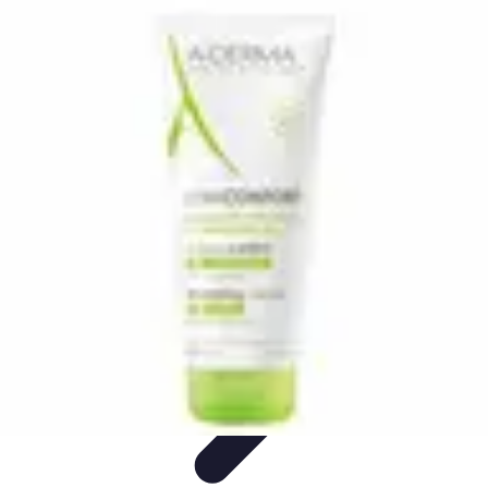
Bien-Être Animaux Vieux
Santé et soins
Conseils pratiques
Comprendre le
vieillissement
Confort et Environnement
Santé
Bien-Être Animaux Vieux